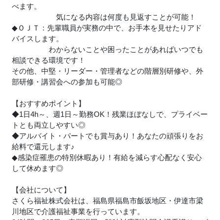
べます。
気になる内容は何度も見返すことが可能！
◆ＯＪＴ：先輩職員が実務の中で、お手本を見せたりアド
バイスします。
わからないことや困ったことがあればいつでも
相談できる環境です！
その他、中堅・リーダー・管理者などの階層別研修や、外
部研修・講習会への参加も可能◎
【おすすめポイント】
◆1日4h～、週1日～勤務OK！残業ほぼなしで、プライベー
トとも両立しやすい◎
◆アルバイト・パートでも賞与あり！あなたの頑張りをお
給料で還元します
♪
◆感染症罹患の特別休暇あり！有給を減らす心配なく安心
して休めます◎
【会社について】
さくら福祉株式会社は、福島県福島市飯坂地区・伊達市梁
川地区で介護福祉事業を行っています。