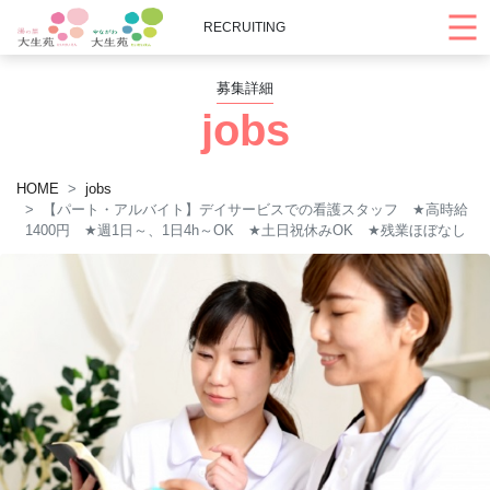
RECRUITING
募集詳細
jobs
HOME
jobs
【パート・アルバイト】デイサービスでの看護スタッフ
★
高時給
1400円
★
週1日～、1日4h～OK
★
土日祝休みOK
★
残業ほぼなし