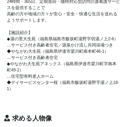
24時間・365日、定期巡回・随時対応型訪問介護看護サービ
スを提供することで
高齢の方や地域の方々が安心・安全・快適な生活を送れる
ようサポートします。
【施設紹介】
◆湯の里大生苑（福島県福島市飯坂町湯野字切湯ノ上2-6）
…サービス付き高齢者住宅／源泉かけ流し共同浴場つき
◆やながわ大生苑（福島県伊達市梁川町南本町46-1）
…サービス付き高齢者住宅
◆やながわ大生苑アネックス（福島県伊達市梁川町字南本
町49-2）
…住宅型有料老人ホーム
◆デイサービスセンター桜（福島市飯坂町湯野字湯ノ上18-
1）
求める人物像